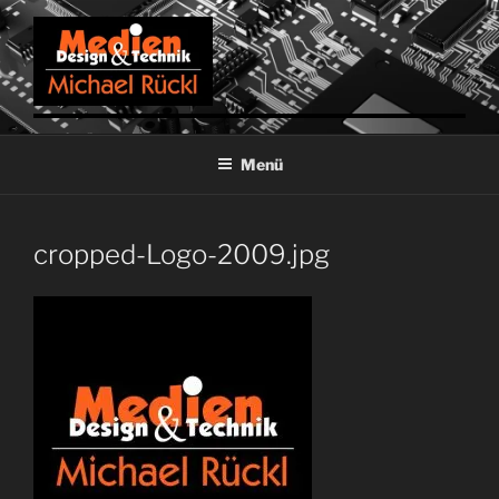
Weiter
zum
Inhalt
MICHAEL RÜCKL
Mediendesign & Medientechnik
Menü
cropped-Logo-2009.jpg