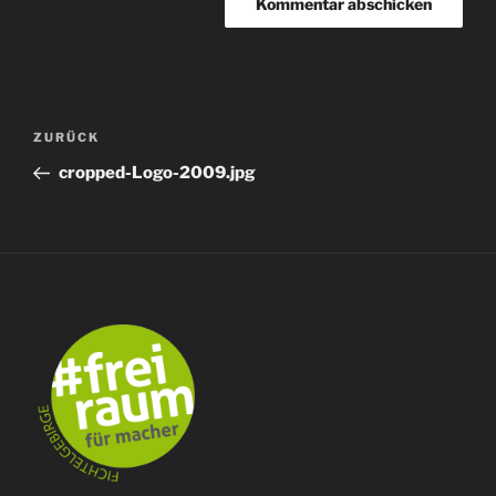
Beitragsnavigation
Vorheriger
ZURÜCK
Beitrag
cropped-Logo-2009.jpg