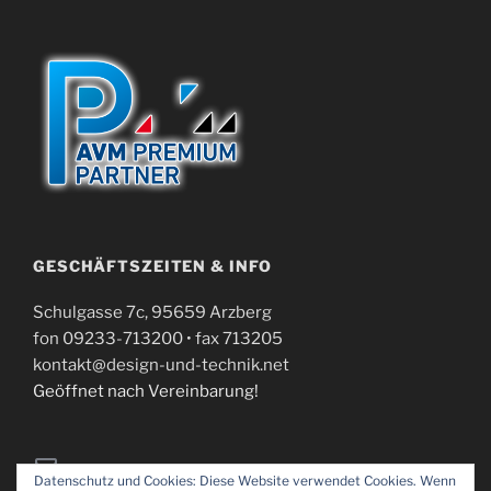
GESCHÄFTSZEITEN & INFO
Schulgasse 7c, 95659 Arzberg
fon 09233-713200 • fax 713205
kontakt@design-und-technik.net
Geöffnet nach Vereinbarung!
E-
Mail
Datenschutz und Cookies: Diese Website verwendet Cookies. Wenn